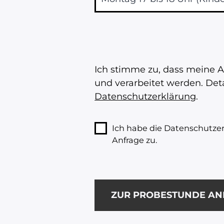
B
i
Ich stimme zu, dass meine 
t
und verarbeitet werden. Det
t
Datenschutzerklärung
.
e
l
Ich habe die Datenschutze
a
Anfrage zu.
s
s
e
d
i
e