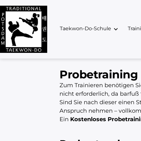
nü
Menü
Taekwon-Do-Schule
Train
nen
öffnen
Probetraining
Zum Trainieren benötigen Si
nicht erforderlich, da barfuß 
Sind Sie nach dieser einen 
Anspruch nehmen – vollkom
Ein
Kostenloses Probetrain