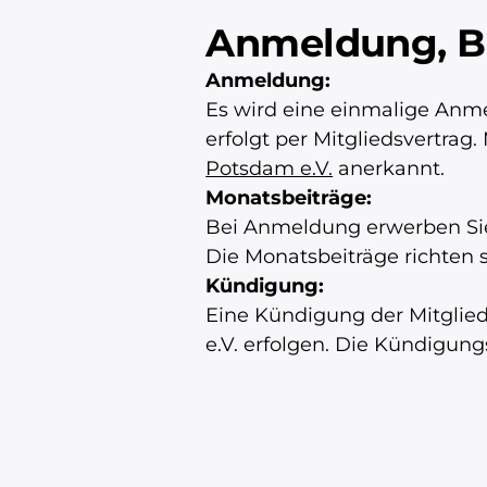
s
Anmeldung, B
e
s
Anmeldung:
F
Es wird eine einmalige Anm
e
erfolgt per Mitgliedsvertrag
l
Potsdam e.V.
anerkannt.
d
Monatsbeiträge:
l
Bei Anmeldung erwerben Sie 
e
Die Monatsbeiträge richten 
e
Kündigung:
r
Eine Kündigung der Mitglie
.
e.V. erfolgen. Die Kündigun